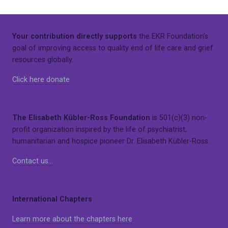
Your contribution directly supports
the EKR Foundation’s
goal of improving access to quality end of life care and grief
resources globally.
Click here donate
The Elisabeth Kübler-Ross Foundation
is 501(c)(3) non-
profit organization inspired by the life of psychiatrist,
humanitarian and hospice pioneer Dr. Elisabeth Kübler-Ross.
Contact us…
International Chapters
Learn more about the chapters here