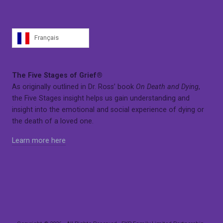
Français
The Five Stages of Grief®
As originally outlined in Dr. Ross’ book
On Death and Dying
,
the Five Stages insight helps us gain understanding and
insight into the emotional and social experience of dying or
the death of a loved one.
Learn more here