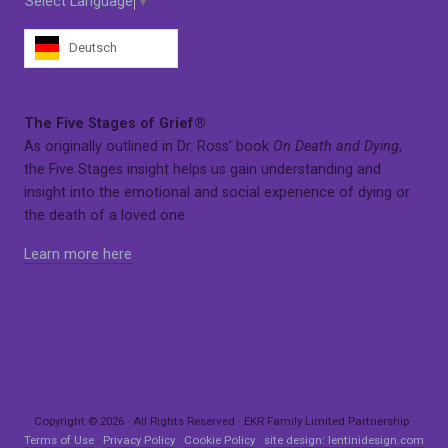
Select Language
▼
Deutsch
The Five Stages of Grief®
As originally outlined in Dr. Ross’ book
On Death and Dying
,
the Five Stages insight helps us gain understanding and
insight into the emotional and social experience of dying or
the death of a loved one.
Learn more here
Copyright © 2026 · All Rights Reserved · EKR Family Limited Partnership ·
Terms of Use
·
Privacy Policy
·
Cookie Policy
·
site design: lentinidesign.com